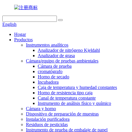
English
Hogar
Productos
Instrumentos analíticos
Analizador de nitrógeno Kjeldahl
Analizador de grasa
Cámara/equipo de pruebas ambientales
Cámara de prueba
cromatógrafo
Horno de secado
Incubadora
Caja de temperatura y humedad constantes
Horno de resistencia tipo caja
Canal de temperatura constante
Instrumento de análisis físico y químico
Cámara y horno
Dispositivo de preparación de muestras
Instalación purificadora
Residuos de pesticidas
Instrumento de prueba de embalaje de papel