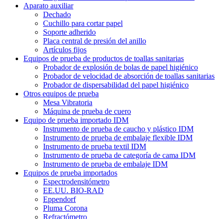
Aparato auxiliar
Dechado
Cuchillo para cortar papel
Soporte adherido
Placa central de presión del anillo
Artículos fijos
Equipos de prueba de productos de toallas sanitarias
Probador de explosión de bolas de papel higiénico
Probador de velocidad de absorción de toallas sanitarias
Probador de dispersabilidad del papel higiénico
Otros equipos de prueba
Mesa Vibratoria
Máquina de prueba de cuero
Equipo de prueba importado IDM
Instrumento de prueba de caucho y plástico IDM
Instrumento de prueba de embalaje flexible IDM
Instrumento de prueba textil IDM
Instrumento de prueba de categoría de cama IDM
Instrumento de prueba de embalaje IDM
Equipos de prueba importados
Espectrodensitómetro
EE.UU. BIO-RAD
Eppendorf
Pluma Corona
Refractómetro