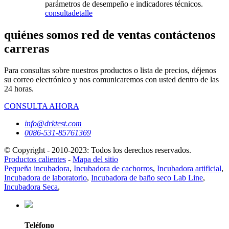
parámetros de desempeño e indicadores técnicos.
consulta
detalle
quiénes somos red de ventas contáctenos
carreras
Para consultas sobre nuestros productos o lista de precios, déjenos
su correo electrónico y nos comunicaremos con usted dentro de las
24 horas.
CONSULTA AHORA
info@drktest.com
0086-531-85761369
© Copyright - 2010-2023: Todos los derechos reservados.
Productos calientes
-
Mapa del sitio
Pequeña incubadora
,
Incubadora de cachorros
,
Incubadora artificial
,
Incubadora de laboratorio
,
Incubadora de baño seco Lab Line
,
Incubadora Seca
,
Teléfono