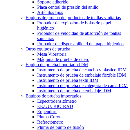
Soporte adherido
Placa central de presión del anillo
Artículos fijos
Equipos de prueba de productos de toallas sanitarias
Probador de explosión de bolas de papel
higiénico
Probador de velocidad de absorción de toallas
sanitarias
Probador de dispersabilidad del papel higiénico
Otros equipos de prueba
Mesa Vibratoria
Máquina de prueba de cuero
Equipo de prueba importado IDM
Instrumento de prueba de caucho y plástico IDM
Instrumento de prueba de embalaje flexible IDM
Instrumento de prueba textil IDM
Instrumento de prueba de categoría de cama IDM
Instrumento de prueba de embalaje IDM
Equipos de prueba importados
Espectrodensitómetro
EE.UU. BIO-RAD
Eppendorf
Pluma Corona
Refractómetro
Pluma de punto de fusión