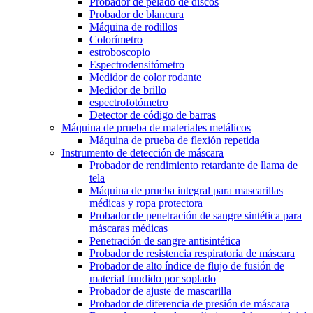
Probador de pelado de discos
Probador de blancura
Máquina de rodillos
Colorímetro
estroboscopio
Espectrodensitómetro
Medidor de color rodante
Medidor de brillo
espectrofotómetro
Detector de código de barras
Máquina de prueba de materiales metálicos
Máquina de prueba de flexión repetida
Instrumento de detección de máscara
Probador de rendimiento retardante de llama de
tela
Máquina de prueba integral para mascarillas
médicas y ropa protectora
Probador de penetración de sangre sintética para
máscaras médicas
Penetración de sangre antisintética
Probador de resistencia respiratoria de máscara
Probador de alto índice de flujo de fusión de
material fundido por soplado
Probador de ajuste de mascarilla
Probador de diferencia de presión de máscara