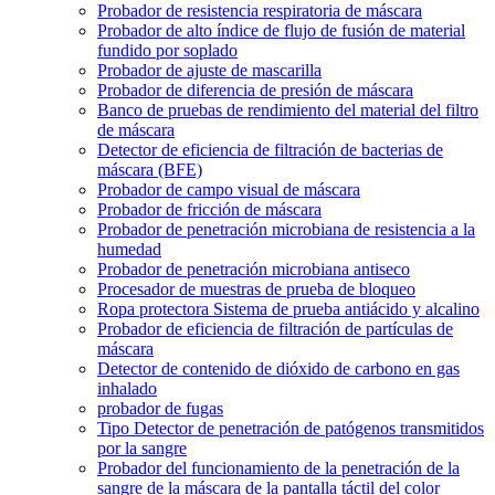
Probador de resistencia respiratoria de máscara
Probador de alto índice de flujo de fusión de material
fundido por soplado
Probador de ajuste de mascarilla
Probador de diferencia de presión de máscara
Banco de pruebas de rendimiento del material del filtro
de máscara
Detector de eficiencia de filtración de bacterias de
máscara (BFE)
Probador de campo visual de máscara
Probador de fricción de máscara
Probador de penetración microbiana de resistencia a la
humedad
Probador de penetración microbiana antiseco
Procesador de muestras de prueba de bloqueo
Ropa protectora Sistema de prueba antiácido y alcalino
Probador de eficiencia de filtración de partículas de
máscara
Detector de contenido de dióxido de carbono en gas
inhalado
probador de fugas
Tipo Detector de penetración de patógenos transmitidos
por la sangre
Probador del funcionamiento de la penetración de la
sangre de la máscara de la pantalla táctil del color